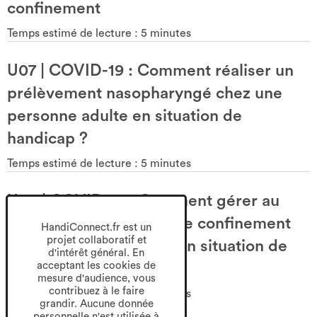
confinement
Temps estimé de lecture :
5
minutes
U07
|
COVID-19 : Comment réaliser un
prélèvement nasopharyngé chez une
personne adulte en situation de
handicap ?
Temps estimé de lecture :
5
minutes
U08
|
COVID-19 : Comment gérer au
téléphone le tracing et le confinement
HandiConnect.fr est un
projet collaboratif et
d’une personne adulte en situation de
d'intérêt général. En
handicap ?
acceptant les cookies de
mesure d'audience, vous
contribuez à le faire
Temps estimé de lecture :
5
minutes
grandir. Aucune donnée
personnelle n'est utilisée à