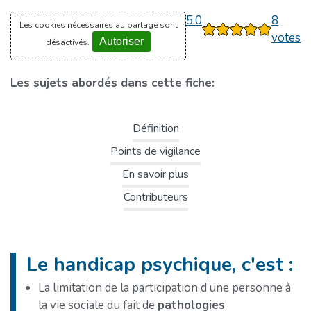
5.0
8
Les cookies nécessaires au partage sont
1
2
3
4
5
votes
Autoriser
désactivés.
Les sujets abordés dans cette fiche:
Définition
Points de vigilance
En savoir plus
Contributeurs
Le handicap psychique, c'est :
La limitation de la participation d’une personne à
la vie sociale du fait de
pathologies