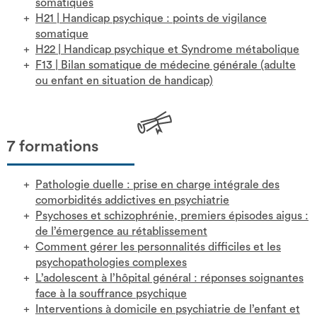
somatiques
H21
|
Handicap psychique : points de vigilance
somatique
H22
|
Handicap psychique et Syndrome métabolique
F13
|
Bilan somatique de médecine générale (adulte
ou enfant en situation de handicap)
7 formations
Pathologie duelle : prise en charge intégrale des
comorbidités addictives en psychiatrie
Psychoses et schizophrénie, premiers épisodes aigus :
de l’émergence au rétablissement
Comment gérer les personnalités difficiles et les
psychopathologies complexes
L’adolescent à l’hôpital général : réponses soignantes
face à la souffrance psychique
Interventions à domicile en psychiatrie de l’enfant et