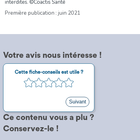
interdites. ©Coactis Santé
Première publication : juin 2021
Votre avis nous intéresse !
Étape
Cette fiche-conseils est utile ?
1
1
2
3
4
5
sur
5
Suivant
Ce contenu vous a plu ?
Conservez-le !