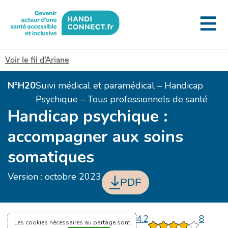
Gestion des cookies
Voir le fil d’Ariane
N°H20
Suivi médical et paramédical – Handicap
Psychique – Tous professionnels de santé
Handicap psychique :
accompagner aux soins
somatiques
Version : octobre 2023
PDF
4.2
8
Les cookies nécessaires au partage sont
1
2
3
4
5