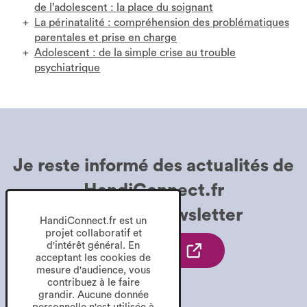
de l’adolescent : la place du soignant
La périnatalité : compréhension des problématiques
parentales et prise en charge
Adolescent : de la simple crise au trouble
psychiatrique
Je reste informé des
actualités de
HandiConnect.fr
grâce à la
Newsletter
HandiConnect.fr est un
projet collaboratif et
d'intérêt général. En
Je
Je m'inscris
acceptant les cookies de
m'inscris
mesure d'audience, vous
contribuez à le faire
à
grandir. Aucune donnée