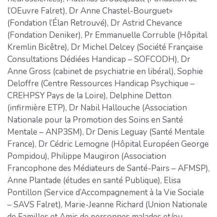
l’OEuvre Falret), Dr Anne Chastel-Bourguet»
(Fondation l’Élan Retrouvé), Dr Astrid Chevance
(Fondation Deniker), Pr Emmanuelle Corruble (Hôpital
Kremlin Bicêtre), Dr Michel Delcey (Société Française
Consultations Dédiées Handicap – SOFCODH), Dr
Anne Gross (cabinet de psychiatrie en libéral), Sophie
Deloffre (Centre Ressources Handicap Psychique –
CREHPSY Pays de la Loire), Delphine Detton
(infirmière ETP), Dr Nabil Hallouche (Association
Nationale pour la Promotion des Soins en Santé
Mentale – ANP3SM), Dr Denis Leguay (Santé Mentale
France), Dr Cédric Lemogne (Hôpital Européen George
Pompidou), Philippe Maugiron (Association
Francophone des Médiateurs de Santé-Pairs – AFMSP),
Anne Plantade (études en santé Publique), Elisa
Pontillon (Service d’Accompagnement à la Vie Sociale
– SAVS Falret), Marie-Jeanne Richard (Union Nationale
de Familles et Amis de personnes malades et/ou