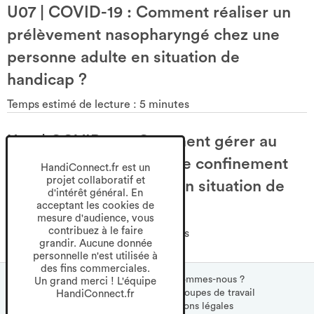
U07
|
COVID-19 : Comment réaliser un
prélèvement nasopharyngé chez une
personne adulte en situation de
handicap ?
Temps estimé de lecture :
5
minutes
U08
|
COVID-19 : Comment gérer au
téléphone le tracing et le confinement
HandiConnect.fr est un
projet collaboratif et
d’une personne adulte en situation de
d'intérêt général. En
handicap ?
acceptant les cookies de
mesure d'audience, vous
contribuez à le faire
Temps estimé de lecture :
5
minutes
grandir. Aucune donnée
personnelle n'est utilisée à
des fins commerciales.
Newsletter
S'inscrire
Qui sommes-nous ?
Un grand merci ! L'équipe
Nos partenaires
à
Les groupes de travail
HandiConnect.fr
CGU
la
Mentions légales