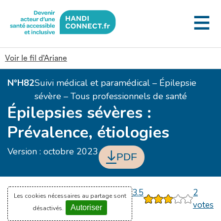
Gestion des cookies
Voir le fil d’Ariane
N°H82
Suivi médical et paramédical – Épilepsie
sévère – Tous professionnels de santé
Épilepsies sévères :
Prévalence, étiologies
Version : octobre 2023
PDF
3.5
2
Les cookies nécessaires au partage sont
1
2
3
4
5
votes
Autoriser
désactivés.