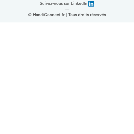
nouvelle
une
Suivez-nous sur LinkedIn
nouvelle
—
fenêtre
fenêtre
© HandiConnect.fr | Tous droits réservés