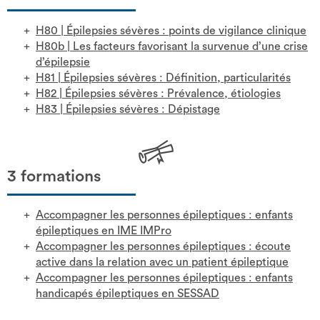
H80
|
Épilepsies sévères : points de vigilance clinique
H80b
|
Les facteurs favorisant la survenue d’une crise
d’épilepsie
H81
|
Épilepsies sévères : Définition, particularités
H82
|
Épilepsies sévères : Prévalence, étiologies
H83
|
Épilepsies sévères : Dépistage
3 formations
Accompagner les personnes épileptiques : enfants
épileptiques en IME IMPro
Accompagner les personnes épileptiques : écoute
active dans la relation avec un patient épileptique
Accompagner les personnes épileptiques : enfants
handicapés épileptiques en SESSAD