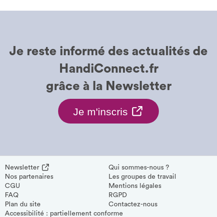
Je reste informé des
actualités de
HandiConnect.fr
grâce à la
Newsletter
Je
Je m'inscris
m'inscris
à
la
Newsletter.
S'inscrire
Newsletter
Qui sommes-nous ?
à
Nos partenaires
Les groupes de travail
S'ouvre
la
CGU
Mentions légales
dans
Newsletter.
FAQ
RGPD
S'ouvre
Plan du site
Contactez-nous
une
dans
Accessibilité : partiellement conforme