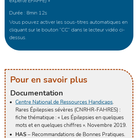
experte EFAPPE) »
Durée : 8min 12s
Vous pouvez activer les sous-titres automatiques en
cliquant sur le bouton “CC” dans le lecteur vidéo ci-
dessus.
Pour en savoir plus
Documentation
Centre National de Ressources Handicaps
.
Rares Épilepsies sévères (CNRHR-FAHRES) :
fiche thématique : « Les Épilepsies en quelques
mots et en quelques chiffres ». Novembre 2019.
HAS
– Recommandations de Bonnes Pratiques.