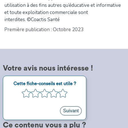
utilisation à des fins autres qu’éducative et informative
et toute exploitation commerciale sont
interdites. ©Coactis Santé
Première publication : Octobre 2023
Votre avis nous intéresse !
Étape
Cette fiche-conseils est utile ?
1
1
2
3
4
5
sur
5
Suivant
Ce contenu vous a plu ?