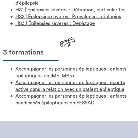
d’épilepsie
H81
|
Épilepsies sévères : Définition, particularités
H82
|
Épilepsies sévères : Prévalence, étiologies
H83
|
Épilepsies sévères : Dépistage
3 formations
Accompagner les personnes épileptiques : enfants
épileptiques en IME IMPro
Accompagner les personnes épileptiques : écoute
active dans la relation avec un patient épileptique
Accompagner les personnes épileptiques : enfants
handicapés épileptiques en SESSAD