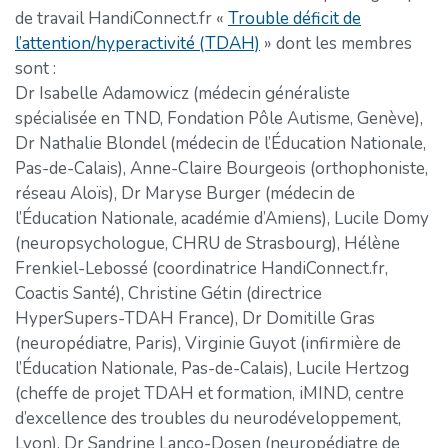
de travail HandiConnect.fr «
Trouble déficit de
l’attention/hyperactivité (TDAH)
» dont les membres
sont :
Dr Isabelle Adamowicz (médecin généraliste
spécialisée en TND, Fondation Pôle Autisme, Genève),
Dr Nathalie Blondel (médecin de l’Éducation Nationale,
Pas-de-Calais), Anne-Claire Bourgeois (orthophoniste,
réseau Aloïs), Dr Maryse Burger (médecin de
l’Éducation Nationale, académie d’Amiens), Lucile Domy
(neuropsychologue, CHRU de Strasbourg), Hélène
Frenkiel-Lebossé (coordinatrice HandiConnect.fr,
Coactis Santé), Christine Gétin (directrice
HyperSupers-TDAH France), Dr Domitille Gras
(neuropédiatre, Paris), Virginie Guyot (infirmière de
l’Éducation Nationale, Pas-de-Calais), Lucile Hertzog
(cheffe de projet TDAH et formation, iMIND, centre
d’excellence des troubles du neurodéveloppement,
Lyon), Dr Sandrine Lanco-Dosen (neuropédiatre de