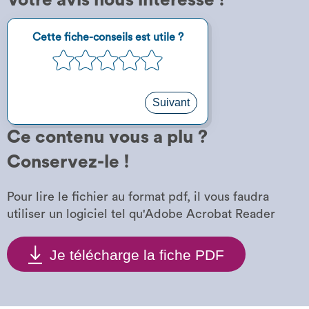
Votre avis nous intéresse !
Étape
Cette fiche-conseils est utile ?
1
1
2
3
4
5
sur
5
Suivant
Ce contenu vous a plu ?
Conservez-le !
Pour lire le fichier au format pdf, il vous faudra
utiliser un logiciel tel qu'Adobe Acrobat Reader
Je télécharge la fiche PDF