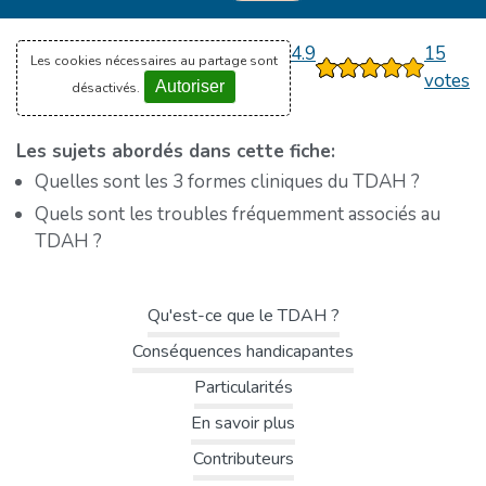
4.9
15
Les cookies nécessaires au partage sont
1
2
3
4
5
votes
Autoriser
désactivés.
Les sujets abordés dans cette fiche:
Quelles sont les 3 formes cliniques du TDAH ?
Quels sont les troubles fréquemment associés au
TDAH ?
Qu'est-ce que le TDAH ?
Conséquences handicapantes
Particularités
En savoir plus
Contributeurs