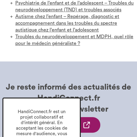
Psychiatrie de l’enfant et de l’adolescent – Troubles du
neurodéveloppement (TND) et troubles associés
Autisme chez l’enfant – Repérage, diagnostic et
accompagnement dans les troubles du spectre
autistique chez l’enfant et l’adolescent
Troubles du neurodéveloppement et MDPH, quel rôle
pour le médecin généraliste ?
Je reste informé des
actualités de
HandiConnect.fr
grâce à la
Newsletter
HandiConnect.fr est un
projet collaboratif et
d'intérêt général. En
Je
Je m'inscris
acceptant les cookies de
m'inscris
mesure d'audience, vous