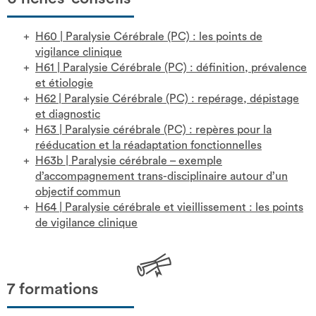
H60
|
Paralysie Cérébrale (PC) : les points de
vigilance clinique
H61
|
Paralysie Cérébrale (PC) : définition, prévalence
et étiologie
H62
|
Paralysie Cérébrale (PC) : repérage, dépistage
et diagnostic
H63
|
Paralysie cérébrale (PC) : repères pour la
rééducation et la réadaptation fonctionnelles
H63b
|
Paralysie cérébrale – exemple
d’accompagnement trans-disciplinaire autour d’un
objectif commun
H64
|
Paralysie cérébrale et vieillissement : les points
de vigilance clinique
7 formations