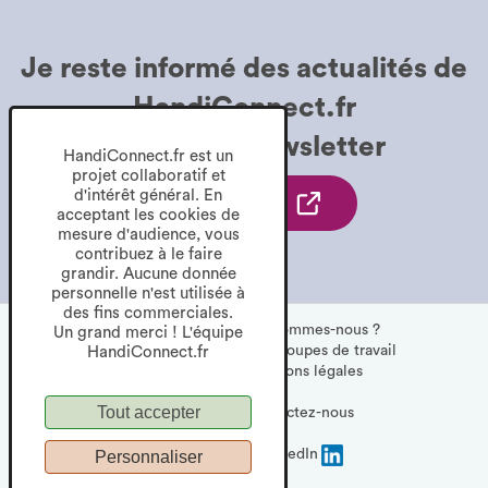
Je reste informé des
actualités de
HandiConnect.fr
grâce à la
Newsletter
HandiConnect.fr est un
projet collaboratif et
d'intérêt général. En
Je
Je m'inscris
acceptant les cookies de
m'inscris
mesure d'audience, vous
contribuez à le faire
à
grandir. Aucune donnée
la
personnelle n'est utilisée à
des fins commerciales.
Newsletter.
Newsletter
S'inscrire
Qui sommes-nous ?
Un grand merci ! L'équipe
Nos partenaires
à
Les groupes de travail
HandiConnect.fr
S'ouvre
CGU
la
Mentions légales
dans
FAQ
Newsletter.
RGPD
Tout accepter
Plan du site
S'ouvre
Contactez-nous
une
Accessibilité : partiellement conforme
dans
nouvelle
une
Suivez-nous sur LinkedIn
Personnaliser
nouvelle
—
fenêtre