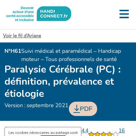
Gestion des cookies
Voir le fil d’Ariane
N°H61
Suivi médical et paramédical – Handicap
moteur – Tous professionnels de santé
Paralysie Cérébrale (PC) :
définition, prévalence et
étiologie
Version : septembre 2021
PDF
4.4
16
Les cookies nécessaires au partage sont
1
2
3
4
5