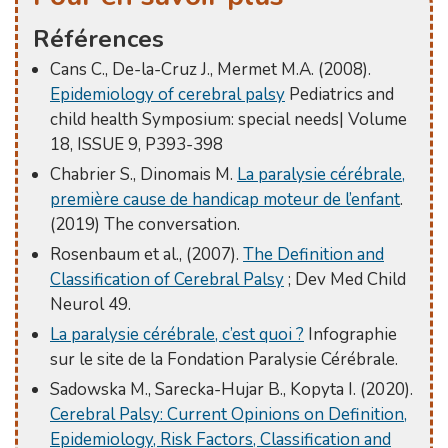
Références
Cans C., De-la-Cruz J., Mermet M.A. (2008).
Epidemiology of cerebral palsy
Pediatrics and
child health Symposium: special needs| Volume
18, ISSUE 9, P393-398
Chabrier S., Dinomais M.
La paralysie cérébrale,
première cause de handicap moteur de l’enfant
.
(2019) The conversation.
Rosenbaum et al., (2007).
The Definition and
Classification of Cerebral Palsy
; Dev Med Child
Neurol 49.
La paralysie cérébrale, c’est quoi ?
Infographie
sur le site de la Fondation Paralysie Cérébrale.
Sadowska M., Sarecka-Hujar B., Kopyta I. (2020).
Cerebral Palsy: Current Opinions on Definition,
Epidemiology, Risk Factors, Classification and