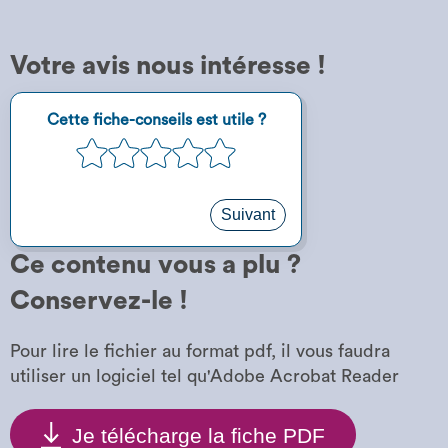
Votre avis nous intéresse !
Étape
Cette fiche-conseils est utile ?
1
1
2
3
4
5
sur
5
Suivant
Ce contenu vous a plu ?
Conservez-le !
Pour lire le fichier au format pdf, il vous faudra
utiliser un logiciel tel qu'Adobe Acrobat Reader
Je télécharge la fiche PDF