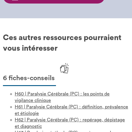
Ces autres ressources pourraient
vous intéresser
6 fiches-conseils
H60
|
Paralysie Cérébrale (PC) : les points de
vigilance clinique
H61
|
Paralysie Cérébrale (PC) : définition, prévalence
et étiologie
H62
|
Paralysie Cérébrale (PC) : repérage, dépistage
et diagnostic