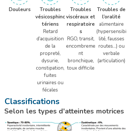
Douleurs
Troubles
Troubles
Troubles de
vésicosphinc
viscéraux et
l’oralité
tériens
respiratoire
alimentaire
Retard
s
(hypersensibi
d’acquisition
RGO, transit,
lité, fausses
de la
encombreme
routes…) ou
propreté,
nt
verbale
dysurie,
bronchique,
(articulation)
constipation,
toux difficile
fuites
urinaires ou
fécales
Classifications
Selon les types d'atteintes motrices