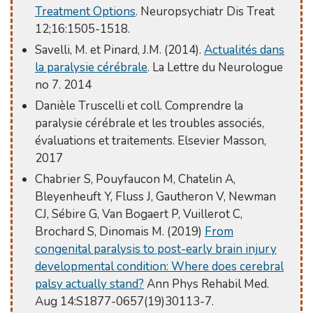
Treatment Options
. Neuropsychiatr Dis Treat
12;16:1505-1518.
Savelli, M. et Pinard, J.M. (2014).
Actualités dans
la paralysie cérébrale
. La Lettre du Neurologue
no 7. 2014
Danièle Truscelli et coll. Comprendre la
paralysie cérébrale et les troubles associés,
évaluations et traitements. Elsevier Masson,
2017
Chabrier S, Pouyfaucon M, Chatelin A,
Bleyenheuft Y, Fluss J, Gautheron V, Newman
CJ, Sébire G, Van Bogaert P, Vuillerot C,
Brochard S, Dinomais M. (2019)
From
congenital paralysis to post-early brain injury
developmental condition: Where does cerebral
palsy actually stand?
Ann Phys Rehabil Med.
Aug 14:S1877-0657(19)30113-7.