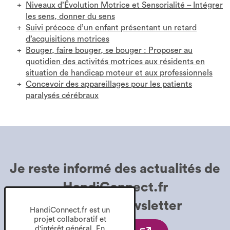
Niveaux d’Évolution Motrice et Sensorialité – Intégrer
les sens, donner du sens
Suivi précoce d’un enfant présentant un retard
d’acquisitions motrices
Bouger, faire bouger, se bouger : Proposer au
quotidien des activités motrices aux résidents en
situation de handicap moteur et aux professionnels
Concevoir des appareillages pour les patients
paralysés cérébraux
Je reste informé des
actualités de
HandiConnect.fr
grâce à la
Newsletter
HandiConnect.fr est un
projet collaboratif et
d'intérêt général. En