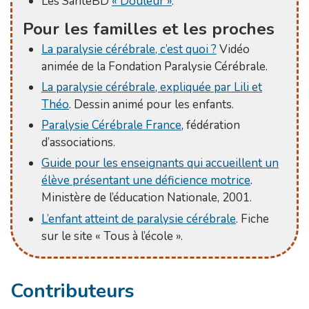
Les SantéBD
« Douleur »
.
Pour les familles et les proches
La paralysie cérébrale, c’est quoi ?
Vidéo
animée de la Fondation Paralysie Cérébrale.
La paralysie cérébrale, expliquée par Lili et
Théo
. Dessin animé pour les enfants.
Paralysie Cérébrale France
, fédération
d’associations.
Guide pour les enseignants qui accueillent un
élève présentant une déficience motrice
.
Ministère de l’éducation Nationale, 2001.
L’enfant atteint de paralysie cérébrale
. Fiche
sur le site « Tous à l’école ».
Contributeurs