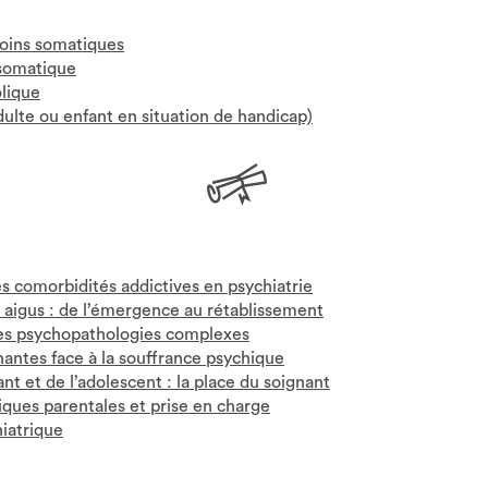
oins somatiques
 somatique
lique
lte ou enfant en situation de handicap)
es comorbidités addictives en psychiatrie
 aigus : de l’émergence au rétablissement
 les psychopathologies complexes
gnantes face à la souffrance psychique
ant et de l’adolescent : la place du soignant
ques parentales et prise en charge
hiatrique