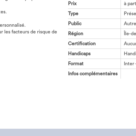
Prix
à par
es.
Type
Prése
Public
Autre
personnalisé.
ur les facteurs de risque de
Région
Île-d
Certification
Aucu
Handicaps
Handi
Format
Inter 
Infos complémentaires