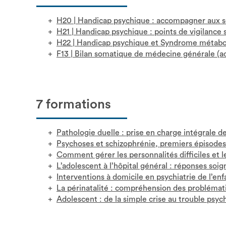
H20
|
Handicap psychique : accompagner aux s
H21
|
Handicap psychique : points de vigilance
H22
|
Handicap psychique et Syndrome métabo
F13
|
Bilan somatique de médecine générale (adu
7 formations
Pathologie duelle : prise en charge intégrale d
Psychoses et schizophrénie, premiers épisodes
Comment gérer les personnalités difficiles et
L’adolescent à l’hôpital général : réponses soi
Interventions à domicile en psychiatrie de l’enf
La périnatalité : compréhension des problémati
Adolescent : de la simple crise au trouble psyc