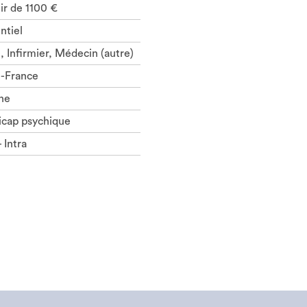
tir de 1100 €
ntiel
, Infirmier, Médecin (autre)
e-France
ne
cap psychique
- Intra