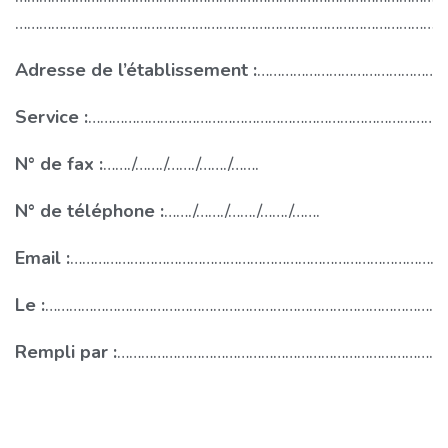
………………………………………………………………………………………………
Adresse de l’établissement :
………………………………………
Service :
………………………………………………………………………………
N° de fax :
……./……./……./……./…….
N° de téléphone :
……./……./……./……./…….
Email :
…………………………………………………………………………………
Le :
………………………………………………………………………………………
Rempli par :
………………………………………………………………………