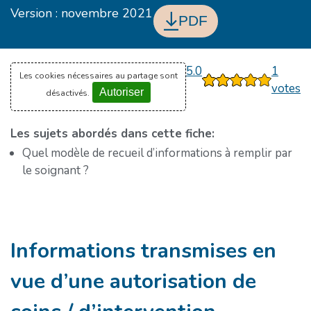
Version : novembre 2021
PDF
5.0
1
Les cookies nécessaires au partage sont
1
2
3
4
5
votes
Autoriser
désactivés.
Les sujets abordés dans cette fiche:
Quel modèle de recueil d’informations à remplir par
le soignant ?
Informations transmises en
vue d’une autorisation de