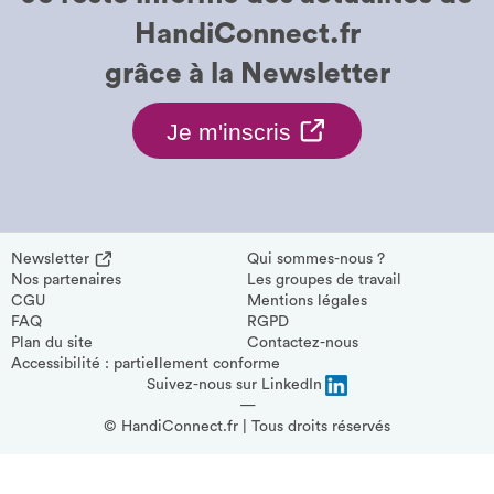
HandiConnect.fr
grâce à la
Newsletter
Je
Je m'inscris
m'inscris
à
la
Newsletter.
Newsletter
S'inscrire
Qui sommes-nous ?
Nos partenaires
à
Les groupes de travail
S'ouvre
CGU
la
Mentions légales
dans
FAQ
Newsletter.
RGPD
Plan du site
S'ouvre
Contactez-nous
une
Accessibilité : partiellement conforme
dans
nouvelle
une
Suivez-nous sur LinkedIn
nouvelle
—
fenêtre
fenêtre
© HandiConnect.fr | Tous droits réservés