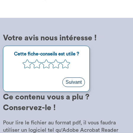
Votre avis nous intéresse !
Étape
Cette fiche-conseils est utile ?
1
1
2
3
4
5
sur
5
Suivant
Ce contenu vous a plu ?
Conservez-le !
Pour lire le fichier au format pdf, il vous faudra
utiliser un logiciel tel qu'Adobe Acrobat Reader