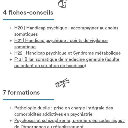
4 fiches-conseils
H20
|
Handicap psychique : accompagner aux soins
somatiques
H21
|
Handicap psychique : points de vigilance
somatique
H22
|
Handicap psychique et Syndrome métabolique
F13
|
Bilan somatique de médecine générale (adulte
ou enfant en situation de handicap)
7 formations
Pathologie duelle : prise en charge intégrale des
comorbidités addictives en psychiatrie
Psychoses et schizophrénie, premiers épisodes aigus :
de l’émergence au rétablissement