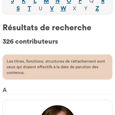
J
K
L
M
N
O
P
Q
R
S
T
U
V
W
X
Y
Z
Résultats de recherche
326 contributeurs
Les titres, fonctions, structures de rattachement sont
ceux qui étaient effectifs à la date de parution des
contenus.
A